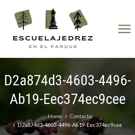
Skip
to
content
D2a874d3-4603-4496-
Ab19-Eec374ec9cee
Home
Contacto
D2a874d3-4603-4496-Ab19-Eec374ec9cee