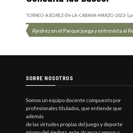
TORNEO-AJEDREZ-EN-LA-CABANA-MARZO-2023-1.p
Navegación
Ajedrez en el Parque juega y entrevista al 
de
entradas
SOBRE NOSOTROS
Somos un equipo docente compuesto por
profesionales titulados, que entiende que
además
de las virtudes propias del juego y deporte
mismo del ajedrez, este alcanza campos y