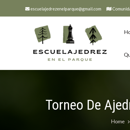
Skip
escuelajedrezenelparque@gmail.com
Comunida
to
content
H
Qu
Torneo De Ajed
Home